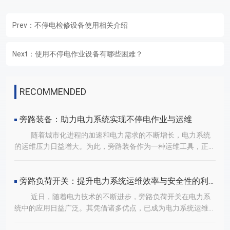
Prev：
不停电检修设备使用相关介绍
Next：
使用不停电作业设备有哪些困难？
RECOMMENDED
旁路装备：助力电力系统实现不停电作业与运维
随着城市化进程的加速和电力需求的不断增长，电力系统
的运维压力日益增大。为此，旁路装备作为一种运维工具，正在
电力系统中发挥着越来越重要的作用。旁路装备具备灵活组合、
快速部署的特点。在电力系统中，当需要对某一区域进行停电检
修时，传统方法往往需要大面积停电，对周边用户造成不便。而
旁路负荷开关：提升电力系统运维效率与安全性的利器
旁路装备则可以通过积木组合方式，快速搭建出不同的配电单
近日，随着电力技术的不断进步，旁路负荷开关在电力系
元，实现临时供电，从而缩小停电范围，降低对用户的影响。此
统中的应用日益广泛。其凭借诸多优点，已成为电力系统运维不
外，旁路装备还具备出色的绝缘和灭弧性能。在带电作业过程
可或缺的重要工具。旁路负荷开关具备快速插拔功能，配备地上
中，安全始终是首要考虑的因素。旁路装备采用的主回路结构，