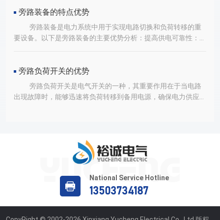
固定器及杆上固定器等附件，使得操作更加便捷、可靠。在电力
确保了作业过程中的安全性和可靠性。综上所述，旁路负荷开关
系统中，当需要对某一设备进行检修或更换时，传统方法往往需
旁路装备的特点优势
和旁路装备在电力系统中发挥着重要作用。它们的引入和应用，
要停电进行。而旁路负荷开关的引入，则可以实现带电作业，大
旁路装备是电力系统中用于实现电路切换和负荷转移的重
不仅提高了电力系统的运维效率，也确保了电力系统的安全、稳
大提高了运维效率。此外，旁路负荷开关还具备气压显示功能和
要设备。以下是旁路装备的主要优势分析：提高供电可靠性：旁
定运行。
气压泄露报警功能，具有压力显示和失压闭锁装置。这一特点确
路装备能够在电路出现故障时迅速将负荷转移到备用电源或其他
保了开关在运行过程中的安全性，有效避免了因气压不足或泄露
可靠电源上，从而确保电力供应的连续性和稳定性。这对于需要
而导致的故障。同时，开关还具备开合次数计数功能，方便运维
持续供电的工业过程和关键设备等领域尤为重要。增强电网灵活
旁路负荷开关的优势
人员实时掌握开关的使用情况，及时进行维护和更换。旁路负荷
性：旁路装备能够根据不同的需求进行灵活配置，实现电路的切
旁路负荷开关是电气开关的一种，其重要作用在于当电路
开关还配备了闭锁及解锁装置，有效防止了施工运行时的误操
换和负荷的转移。这使得电网能够更好地适应各种复杂的应用环
出现故障时，能够迅速将负荷转移到备用电源，确保电力供应的
作。这一设计不仅提高了运维人员的安全性，也确保了电力系统
境和变化的需求。降低运维成本：旁路装备易于操作和维护的特
连续性和稳定性。以下是旁路负荷开关的优势：提高供电可靠
的稳定运行。
点使得运维人员能够轻松地进行设备的日常维护和故障排查工
性：旁路负荷开关能够在电路出现故障时迅速将负荷转移到备用
作。这降低了运维成本和时间成本，提高了电网的运行效率。节
电源，从而确保了电力供应的连续性和稳定性。这对于需要持续
能：旁路装备在设计和制造过程中注重节能环保的理念。其采用
供电的工业过程和医疗设备等领域尤为重要。增强电网灵活性：
的材料和技术，降低了设备的能耗和排放。同时，旁路装备还能
旁路负荷开关的多样性和灵活性使得电网能够根据不同的需求进
够实现能源的合理利用和分配，进一步提高了电网的性能。综上
行灵活配置。例如，在需要快速切换电源的场景中，可以选择静
所述，旁路装备以其设计灵活、安全可靠、易于操作和维护等特
态旁路负荷开关；而在需要自动切换的场景中，则可以选择自动
National Service Hotline
点和优势，在电力系统中发挥着重要作用。它们不仅能够提高供
旁路负荷开关。这种灵活性使得电网能够更好地适应各种复杂的
电可靠性和电网灵活性，还能够降低运维成本和节能环保性能。
13503734187
应用环境。降低能耗和成本：静态旁路负荷开关具有能耗低、使
用寿命长的特点，能够显著降低电网的能耗和运行成本。同时，
由于其易于维护和更换，也降低了电网的维护成本。综上所述，
CopyRight © 2002-2026 Xinxiang Yucheng Electrical Co., Ltd 版权