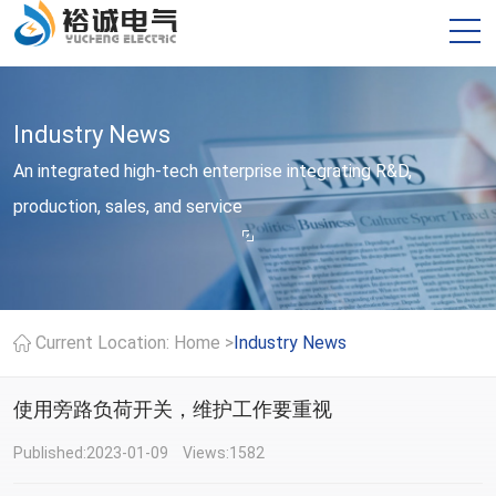
Industry News
An integrated high-tech enterprise integrating R&D,
production, sales, and service
>
Current Location:
Home
Industry News
使用旁路负荷开关，维护工作要重视
Published:2023-01-09
Views:1582